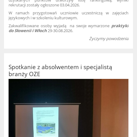
rekrutacji zostały ogłoszone 03.04.2026.
W ramach przygotowań uczniowie uczestniczą w zajęciach
językowych i w szkoleniu kulturowym.
Zakwalifikowane osoby wyjadą na swoje wymarzone
praktyki
do Słowenii i Włoch
29-30.08.2026.
Życzymy powodzenia
Spotkanie z absolwentem i specjalistą
branży OZE