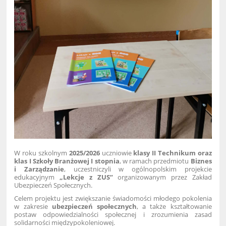
W roku szkolnym
2025/2026
uczniowie
klasy II Technikum oraz
klas I Szkoły Branżowej I stopnia
, w ramach przedmiotu
Biznes
i Zarządzanie
, uczestniczyli w ogólnopolskim projekcie
edukacyjnym
„Lekcje z ZUS”
organizowanym przez Zakład
Ubezpieczeń Społecznych.
Celem projektu jest zwiększanie świadomości młodego pokolenia
w zakresie
ubezpieczeń społecznych
, a także kształtowanie
postaw odpowiedzialności społecznej i zrozumienia zasad
solidarności międzypokoleniowej.