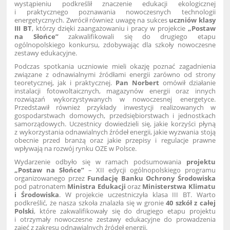
wystąpieniu podkreślił znaczenie edukacji ekologicznej
i praktycznego poznawania nowoczesnych technologii
energetycznych. Zwrócił również uwagę na sukces
uczniów klasy
III BT
, którzy dzięki zaangażowaniu i pracy w projekcie
„Postaw
na Słońce”
zakwalifikowali się do drugiego etapu
ogólnopolskiego konkursu, zdobywając dla szkoły nowoczesne
zestawy edukacyjne.
Podczas spotkania uczniowie mieli okazję poznać zagadnienia
związane z odnawialnymi źródłami energii zarówno od strony
teoretycznej, jak i praktycznej.
Pan Norbert
omówił działanie
instalacji fotowoltaicznych, magazynów energii oraz innych
rozwiązań wykorzystywanych w nowoczesnej energetyce.
Przedstawił również przykłady inwestycji realizowanych w
gospodarstwach domowych, przedsiębiorstwach i jednostkach
samorządowych. Uczestnicy dowiedzieli się, jakie korzyści płyną
z wykorzystania odnawialnych źródeł energii, jakie wyzwania stoją
obecnie przed branżą oraz jakie przepisy i regulacje prawne
wpływają na rozwój rynku OZE w Polsce.
Wydarzenie odbyło się w ramach podsumowania
projektu
„Postaw na Słońce”
– XII edycji ogólnopolskiego programu
organizowanego przez
Fundację Banku Ochrony Środowiska
pod patronatem
Ministra Edukacji
oraz
Ministerstwa Klimatu
i Środowiska
. W projekcie uczestniczyła klasa III BT. Warto
podkreślić, że nasza szkoła znalazła się w gronie
40 szkół z całej
Polski
, które zakwalifikowały się do drugiego etapu projektu
i otrzymały nowoczesne zestawy edukacyjne do prowadzenia
zajęć z zakresu odnawialnych źródeł energii.