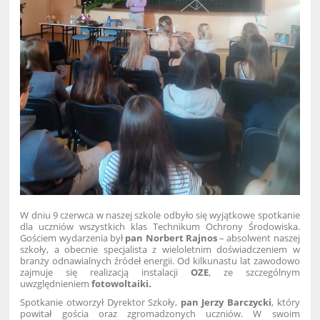
W dniu 9 czerwca w naszej szkole odbyło się wyjątkowe spotkanie
dla uczniów wszystkich klas Technikum Ochrony Środowiska.
Gościem wydarzenia był
pan
Norbert Rajnos
– absolwent naszej
szkoły, a obecnie specjalista z wieloletnim doświadczeniem w
branży odnawialnych źródeł energii. Od kilkunastu lat zawodowo
zajmuje się realizacją instalacji
OZE
, ze szczególnym
uwzględnieniem
fotowoltaiki.
Spotkanie otworzył Dyrektor Szkoły,
pan Jerzy Barczycki
, który
powitał gościa oraz zgromadzonych uczniów. W swoim