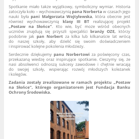
Spotkanie miało także wyjątkowy, symboliczny wymiar. Historia
zatoczyła koło – wychowawczynią
pana Norberta
w czasach jego
nauki była
pani Małgorzata Wojtylewska
, która obecnie jest
również wychowawczynią
klasy III BT
realizującej projekt
„Postaw na Słońce”
. Kto wie, być może wśród obecnych
uczniów znajdują się przyszli specjaliści
branży OZE,
którzy
podobnie jak
pan Norbert
za kilka lub kilkanaście lat wrócą
do naszej szkoły, aby dzielić się swoim doświadczeniem
i inspirować kolejne pokolenia młodzieży.
Serdecznie dziękujemy
panu Norbertowi
za poświęcony czas,
przekazaną wiedzę oraz inspirujące spotkanie. Cieszymy się, że
nasi absolwenci odnoszą sukcesy zawodowe i chętnie wracają
do swojej szkoły, wspierając rozwój młodszych koleżanek
i kolegów.
Zadania zostały zrealizowane w ramach projektu „Postaw
na Słońce”, którego organizatorem jest Fundacja Banku
Ochrony Środowiska.