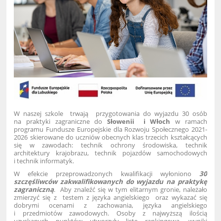
W naszej szkole trwają przygotowania do wyjazdu 30 osób
na praktyki zagraniczne do
Słowenii i Włoch
w ramach
programu Fundusze Europejskie dla Rozwoju Społecznego 2021-
2026
skierowane do uczniów obecnych klas trzecich kształcących
się w zawodach: technik ochrony środowiska, technik
architektury krajobrazu, technik pojazdów samochodowych
i technik informatyk.
W efekcie przeprowadzonych kwalifikacji wyłoniono
30
szczęśliwców zakwalifikowanych do wyjazdu na praktykę
zagraniczną
. Aby znaleźć się w tym elitarnym gronie, należało
zmierzyć się z testem z języka angielskiego oraz wykazać się
dobrymi ocenami z zachowania, języka angielskiego
i przedmiotów zawodowych. Osoby z najwyższą ilością
uzyskanych punktów utworzyły listę rankingową, wyniki