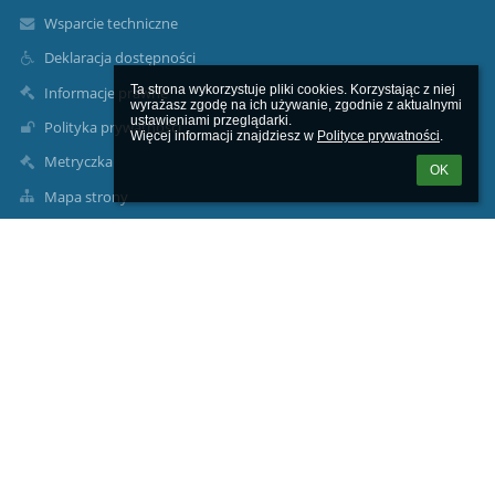
Wsparcie techniczne
Deklaracja dostępności
Ta strona wykorzystuje pliki cookies. Korzystając z niej 
Informacje prawne
wyrażasz zgodę na ich używanie, zgodnie z aktualnymi 
ustawieniami przeglądarki.

Polityka prywatności
Więcej informacji znajdziesz w 
Polityce prywatności
.
Metryczka
OK
Mapa strony
O nas
Kontakt
Aktualności
Kontakty
Centrum Kształcenia Zawodowego i Ustawicznego w Strzelcach
Krajeńskich
sekretariat@ckziusk.pl
tomaszkrzyszewski@ckziusk.pl