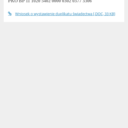
PKO BP 11 1020 5402 0000 0302 0377 3306
Wniosek o wystawienie duplikatu świadectwa [.DOC, 33 KB]