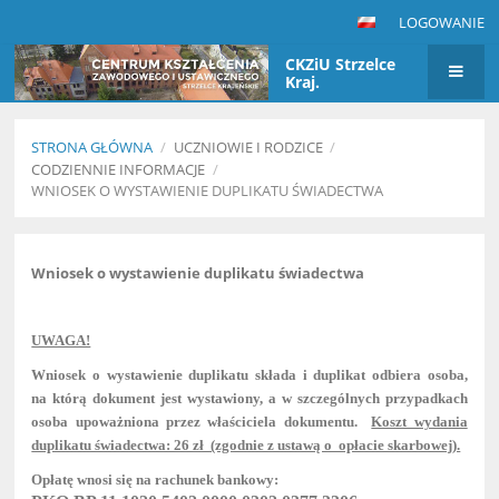
LOGOWANIE
CKZiU Strzelce
Kraj.
STRONA GŁÓWNA
/
UCZNIOWIE I RODZICE
/
CODZIENNIE INFORMACJE
/
WNIOSEK O WYSTAWIENIE DUPLIKATU ŚWIADECTWA
Wniosek
o
Wniosek o wystawienie duplikatu świadectwa
wystawienie
duplikatu
UWAGA!
świadectwa
Wniosek o wystawienie duplikatu składa i duplikat odbiera osoba,
na którą dokument jest wystawiony, a w szczególnych przypadkach
osoba upoważniona przez właściciela dokumentu.
Koszt wydania
duplikatu świadectwa: 26 zł (zgodnie z ustawą o opłacie skarbowej).
Opłatę wnosi się na rachunek bankowy: