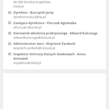
66-500 Strzelce Krajeńskie
Poland
Dyrektor - Barczycki Jerzy
dyrektorzscku2@op.pl
Zastępca dyrektora - Florczak Agnieszka
aflorczak1@onet.pl
Kierownik szkolenia praktycznego - Edward Kańczuga
edwardkanczuga@ckziusk.pl
Administrator sieci - Wojciech Żardecki
wojciech.zardecki@ckziusk.pl
Inspektor Ochrony Danych Osobowych - Anna
Antoszek
inspektor@cbi24.pl