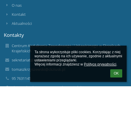
O nas
Kontakt
Aktualności
Kontakty
Centrum Kształcenia Zawodowego i Ustawicznego w Strzelcach
Krajeńskich
Ta strona wykorzystuje pliki cookies. Korzystając z niej 
wyrażasz zgodę na ich używanie, zgodnie z aktualnymi 
sekretariat@ckziusk.pl
ustawieniami przeglądarki.

Więcej informacji znajdziesz w 
Polityce prywatności
.
tomaszkrzyszewski@ckziusk.pl
OK
95 7631145
aleja Wolności 7; 66-500 Strzelce Krajeńskie
66-500 Strzelce Krajeńskie
Poland
dyrektorzscku2@op.pl
aflorczak1@onet.pl
edwardkanczuga@ckziusk.pl