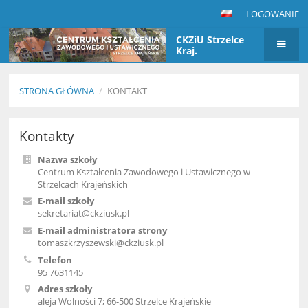
LOGOWANIE
CKZiU Strzelce
Kraj.
STRONA GŁÓWNA
/
KONTAKT
Kontakt
Kontakty
Nazwa szkoły
Centrum Kształcenia Zawodowego i Ustawicznego w
Strzelcach Krajeńskich
E-mail szkoły
sekretariat@ckziusk.pl
E-mail administratora strony
tomaszkrzyszewski@ckziusk.pl
Telefon
95 7631145
Adres szkoły
aleja Wolności 7; 66-500 Strzelce Krajeńskie