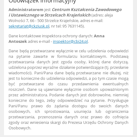
Obowiązek informacyjny
Administratorem
jest
Centrum Kształcenia Zawodowego
i Ustawicznego w Strzelcach Krajeńskich
(adres: aleja
Wolności 7, 66 - 500 Strzelce Krajeńskie, adres e-mail:
sekretariat@ckziusk.pl
, nr tel: 95 7631145).
Dane kontaktowe inspektora ochrony danych:
Anna
Antoszek
adres e-mail -
inspektor@cbi24.pl
.
Dane będą przetwarzane wyłącznie w celu udzielenia odpowiedzi
na pytanie zawarte w formularzu kontaktowym. Podstawą
przetwarzania danych jest zgoda osoby, której dane dotyczą,
udzielona poprzez wyraźne działanie potwierdzające (tj. przesłanie
wiadomości). Pani/Pana dane będą przetwarzane nie dłużej, niż
jest to konieczne do udzielenia odpowiedzi, a po tym czasie mogą
być przetwarzane do czasu przedawnienia ewentualnych
roszczeń. Dane są ujawniane wyłącznie osobom upoważnionym
przez administratora. Podanie danych jest dobrowolne, niemniej
konieczne do tego, żeby odpowiedzieć na pytanie. Przysługuje
Pani/Panu prawo do żądania dostępu do swoich danych
osobowych, ich sprostowania, usunięcia lub ograniczenia
przetwarzania, przenoszenia danych oraz prawo do cofnięcia
zgody oraz wniesienia skargi do Prezesa Urzędu Ochrony Danych
Osobowych.