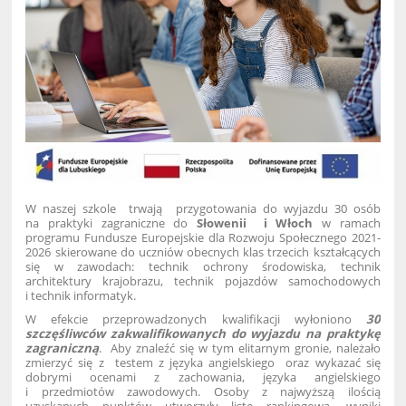
W naszej szkole trwają przygotowania do wyjazdu 30 osób
na praktyki zagraniczne do
Słowenii i Włoch
w ramach
programu Fundusze Europejskie dla Rozwoju Społecznego 2021-
2026
skierowane do uczniów obecnych klas trzecich kształcących
się w zawodach: technik ochrony środowiska, technik
architektury krajobrazu, technik pojazdów samochodowych
i technik informatyk.
W efekcie przeprowadzonych kwalifikacji wyłoniono
30
szczęśliwców zakwalifikowanych do wyjazdu na praktykę
zagraniczną
. Aby znaleźć się w tym elitarnym gronie, należało
zmierzyć się z testem z języka angielskiego oraz wykazać się
dobrymi ocenami z zachowania, języka angielskiego
i przedmiotów zawodowych. Osoby z najwyższą ilością
uzyskanych punktów utworzyły listę rankingową, wyniki