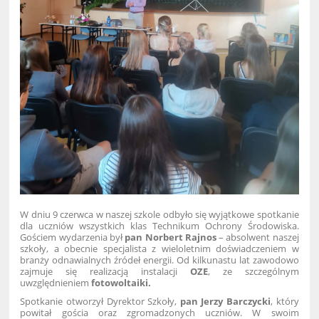
W dniu 9 czerwca w naszej szkole odbyło się wyjątkowe spotkanie
dla uczniów wszystkich klas Technikum Ochrony Środowiska.
Gościem wydarzenia był
pan
Norbert Rajnos
– absolwent naszej
szkoły, a obecnie specjalista z wieloletnim doświadczeniem w
branży odnawialnych źródeł energii. Od kilkunastu lat zawodowo
zajmuje się realizacją instalacji
OZE
, ze szczególnym
uwzględnieniem
fotowoltaiki.
Spotkanie otworzył Dyrektor Szkoły,
pan Jerzy Barczycki
, który
powitał gościa oraz zgromadzonych uczniów. W swoim