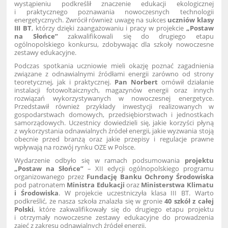
wystąpieniu podkreślił znaczenie edukacji ekologicznej
i praktycznego poznawania nowoczesnych technologii
energetycznych. Zwrócił również uwagę na sukces
uczniów klasy
III BT
, którzy dzięki zaangażowaniu i pracy w projekcie
„Postaw
na Słońce”
zakwalifikowali się do drugiego etapu
ogólnopolskiego konkursu, zdobywając dla szkoły nowoczesne
zestawy edukacyjne.
Podczas spotkania uczniowie mieli okazję poznać zagadnienia
związane z odnawialnymi źródłami energii zarówno od strony
teoretycznej, jak i praktycznej.
Pan Norbert
omówił działanie
instalacji fotowoltaicznych, magazynów energii oraz innych
rozwiązań wykorzystywanych w nowoczesnej energetyce.
Przedstawił również przykłady inwestycji realizowanych w
gospodarstwach domowych, przedsiębiorstwach i jednostkach
samorządowych. Uczestnicy dowiedzieli się, jakie korzyści płyną
z wykorzystania odnawialnych źródeł energii, jakie wyzwania stoją
obecnie przed branżą oraz jakie przepisy i regulacje prawne
wpływają na rozwój rynku OZE w Polsce.
Wydarzenie odbyło się w ramach podsumowania
projektu
„Postaw na Słońce”
– XII edycji ogólnopolskiego programu
organizowanego przez
Fundację Banku Ochrony Środowiska
pod patronatem
Ministra Edukacji
oraz
Ministerstwa Klimatu
i Środowiska
. W projekcie uczestniczyła klasa III BT. Warto
podkreślić, że nasza szkoła znalazła się w gronie
40 szkół z całej
Polski
, które zakwalifikowały się do drugiego etapu projektu
i otrzymały nowoczesne zestawy edukacyjne do prowadzenia
zajęć z zakresu odnawialnych źródeł energii.