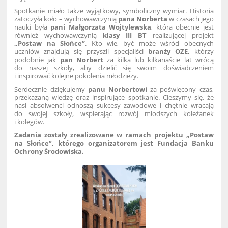
Spotkanie miało także wyjątkowy, symboliczny wymiar. Historia
zatoczyła koło – wychowawczynią
pana Norberta
w czasach jego
nauki była
pani Małgorzata Wojtylewska
, która obecnie jest
również wychowawczynią
klasy III BT
realizującej projekt
„Postaw na Słońce”
. Kto wie, być może wśród obecnych
uczniów znajdują się przyszli specjaliści
branży OZE,
którzy
podobnie jak
pan Norbert
za kilka lub kilkanaście lat wrócą
do naszej szkoły, aby dzielić się swoim doświadczeniem
i inspirować kolejne pokolenia młodzieży.
Serdecznie dziękujemy
panu Norbertowi
za poświęcony czas,
przekazaną wiedzę oraz inspirujące spotkanie. Cieszymy się, że
nasi absolwenci odnoszą sukcesy zawodowe i chętnie wracają
do swojej szkoły, wspierając rozwój młodszych koleżanek
i kolegów.
Zadania zostały zrealizowane w ramach projektu „Postaw
na Słońce”, którego organizatorem jest Fundacja Banku
Ochrony Środowiska.