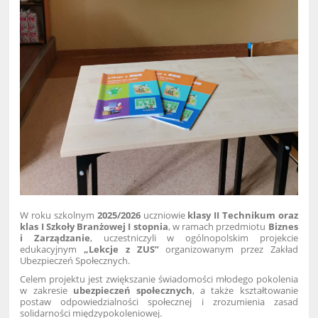
W roku szkolnym
2025/2026
uczniowie
klasy II Technikum oraz
klas I Szkoły Branżowej I stopnia
, w ramach przedmiotu
Biznes
i Zarządzanie
, uczestniczyli w ogólnopolskim projekcie
edukacyjnym
„Lekcje z ZUS”
organizowanym przez Zakład
Ubezpieczeń Społecznych.
Celem projektu jest zwiększanie świadomości młodego pokolenia
w zakresie
ubezpieczeń społecznych
, a także kształtowanie
postaw odpowiedzialności społecznej i zrozumienia zasad
solidarności międzypokoleniowej.