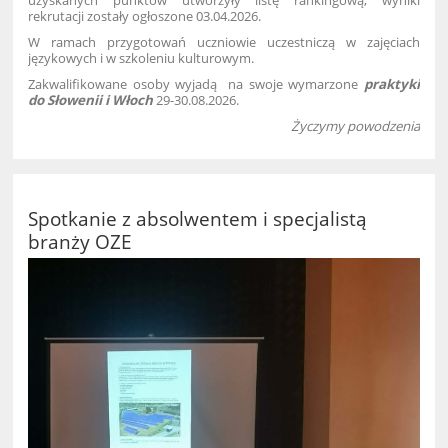
rekrutacji zostały ogłoszone 03.04.2026.
W ramach przygotowań uczniowie uczestniczą w zajęciach
językowych i w szkoleniu kulturowym.
Zakwalifikowane osoby wyjadą na swoje wymarzone
praktyki
do Słowenii i Włoch
29-30.08.2026.
Życzymy powodzenia
Spotkanie z absolwentem i specjalistą
branży OZE