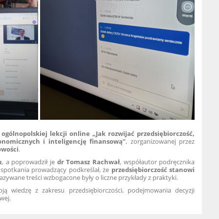
w
ogólnopolskiej lekcji online
„Jak rozwijać przedsiębiorczość,
nomicznych i inteligencję finansową”
, zorganizowanej przez
owości
.
u
, a poprowadził je
dr Tomasz Rachwał
, współautor podręcznika
 spotkania prowadzący podkreślał, że
przedsiębiorczość stanowi
kazywane treści wzbogacone były o liczne przykłady z praktyki.
oją wiedzę z zakresu przedsiębiorczości, podejmowania decyzji
wej.