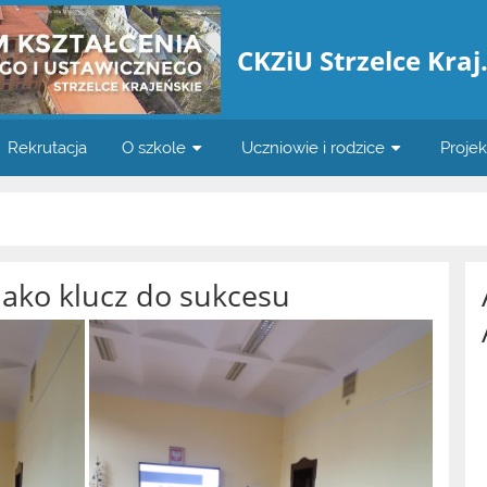
CKZiU Strzelce Kraj
Rekrutacja
O szkole
Uczniowie i rodzice
Proje
jako klucz do sukcesu