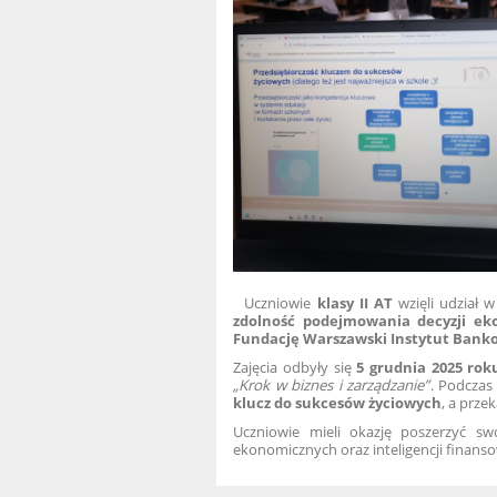
Uczniowie
klasy II AT
wzięli udział 
zdolność podejmowania decyzji eko
Fundację Warszawski Instytut Bank
Zajęcia odbyły się
5 grudnia 2025 rok
„Krok w biznes i zarządzanie”
. Podczas
klucz do sukcesów życiowych
, a prze
Uczniowie mieli okazję poszerzyć sw
ekonomicznych oraz inteligencji finanso