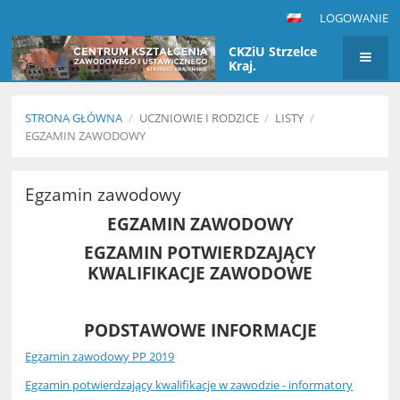
LOGOWANIE
CKZiU Strzelce
Kraj.
STRONA GŁÓWNA
/
UCZNIOWIE I RODZICE
/
LISTY
/
EGZAMIN ZAWODOWY
Egzamin
Egzamin zawodowy
zawodowy
EGZAMIN ZAWODOWY
EGZAMIN POTWIERDZAJĄCY
KWALIFIKACJE ZAWODOWE
PODSTAWOWE INFORMACJE
Egzamin zawodowy PP 2019
Egzamin potwierdzający kwalifikacje w zawodzie - informatory