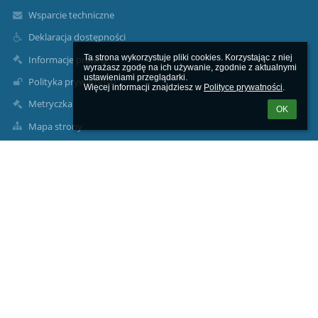
Wsparcie techniczne
Deklaracja dostępności
Ta strona wykorzystuje pliki cookies. Korzystając z niej 
Informacje prawne
wyrażasz zgodę na ich używanie, zgodnie z aktualnymi 
ustawieniami przeglądarki.

Polityka prywatności
Więcej informacji znajdziesz w 
Polityce prywatności
.
Metryczka
OK
Mapa strony
O nas
Kontakt
Aktualności
Kontakty
Centrum Kształcenia Zawodowego i Ustawicznego w Strzelcach
Krajeńskich
sekretariat@ckziusk.pl
tomaszkrzyszewski@ckziusk.pl